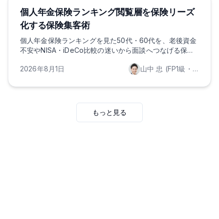
Behavior Leads
ライフプランニング
投資・運用
個人年金保険ランキング閲覧層を保険リーズ
化する保険集客術
個人年金保険ランキングを見た50代・60代を、老後資金
不安やNISA・iDeCo比較の迷いから面談へつなげる保険
集客術を解説。最新統計、年代別ヒアリング、コンプラ
2026年8月1日
山中 忠 (FP1級・証券外務員一種保持)
イアンス、Behavior Leads活用まで整理します。
もっと見る