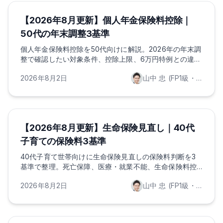
ほけんのAI
ライフプランニング
投資・運用
【2026年8月更新】個人年金保険料控除｜
50代の年末調整3基準
個人年金保険料控除を50代向けに解説。2026年の年末調
整で確認したい対象条件、控除上限、6万円特例との違
い、NISA・iDeCoとの使い分けを整理します。
2026年8月2日
山中 忠 (FP1級・証券外務員一種保持)
ほけんのAI
保険の基礎知識
ライフプランニング
【2026年8月更新】生命保険見直し｜40代
子育ての保険料3基準
40代子育て世帯向けに生命保険見直しの保険料判断を3
基準で整理。死亡保障、医療・就業不能、生命保険料控
除、NISA配分を2026年8月の制度動向に沿って解説しま
2026年8月2日
山中 忠 (FP1級・証券外務員一種保持)
す。