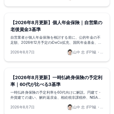
ほけんのAI
ライフプランニング
投資・運用
【2026年8月更新】個人年金保険｜自営業の
老後資金3基準
自営業者が個人年金保険を検討する前に、公的年金の不
足額、2026年12月予定のiDeCo拡充、国民年金基金、
NISA、控除を整理します。
2026年8月7日
山中 忠 (FP1級・証券外務員一種保持)
ほけんのAI
保険の基礎知識
ライフプランニング
【2026年8月更新】一時払終身保険の予定利
率｜60代が比べる3基準
一時払終身保険の予定利率を60代向けに解説。円建て・
外貨建ての違い、解約返戻金、相続税非課税枠、NISAと
の使い分けを3基準で整理します。
2026年8月7日
山中 忠 (FP1級・証券外務員一種保持)