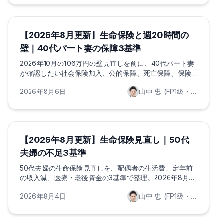
ほけんのAI
保険の基礎知識
ライフプランニング
【2026年8月更新】生命保険と週20時間の
壁｜40代パート妻の保障3基準
2026年10月の106万円の壁見直しを前に、40代パート妻
が確認したい社会保険加入、公的保障、死亡保障、保険
料配分、NISA・iDeCoの考え方を整理します。
2026年8月6日
山中 忠 (FP1級・証券外務員一種保持)
ほけんのAI
保険の基礎知識
ライフプランニング
【2026年8月更新】生命保険見直し｜50代
夫婦の不足3基準
50代夫婦の生命保険見直しを、配偶者の生活費、定年前
の収入減、医療・老後資金の3基準で整理。2026年8月の
高額療養費制度、遺族年金見直し予定、NISAとの使い分
2026年8月4日
山中 忠 (FP1級・証券外務員一種保持)
けも解説します。