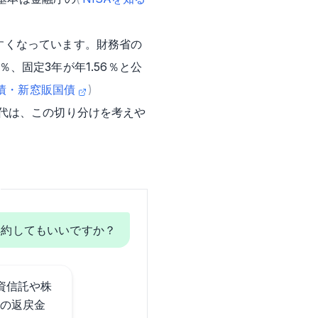
すくなっています。財務省の
％、固定3年が年1.56％と公
債・新窓販国債
)
代は、この切り分けを考えや
解約してもいいですか？
資信託や株
の返戻金