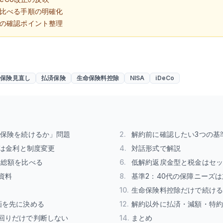
比べる手順の明確化
の確認ポイント整理
 保険見直し
払済保険
生命保険料控除
NISA
iDeCo
型保険を続けるか」問題
2
.
解約前に確認したい3つの基
景は金利と制度変更
4
.
対話形式で解説
込総額を比べる
6
.
低解約返戻金型と税金はセ
資料
8
.
基準2：40代の保障ニーズ
10
.
生命保険料控除だけで続け
画を先に決める
12
.
解約以外に払済・減額・特
回りだけで判断しない
14
.
まとめ