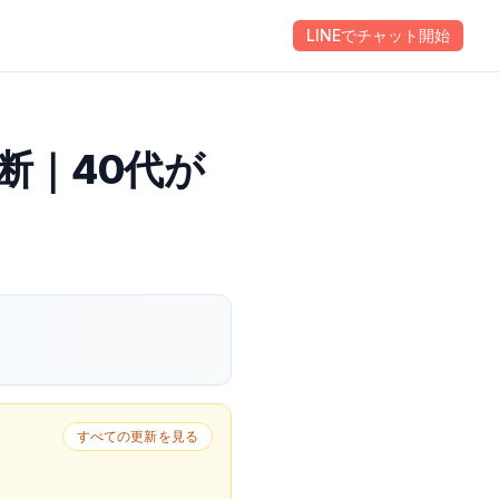
Behavior Leads
ほけんのAI
会社情報
LINEでチャット開始
お問い合わせ
断｜40代が
すべての更新を見る