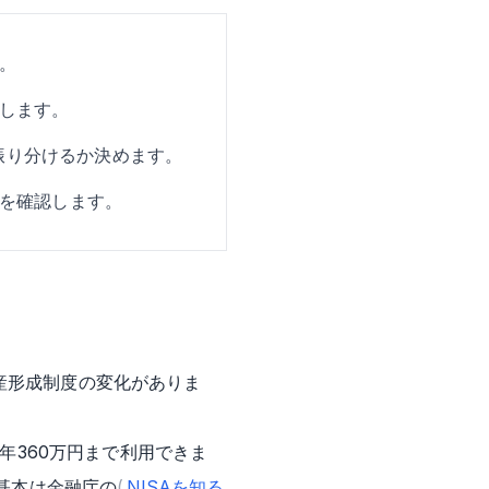
。
します。
う振り分けるか決めます。
を確認します。
産形成制度の変化がありま
で年360万円まで利用できま
の基本は金融庁の
(
NISAを知る