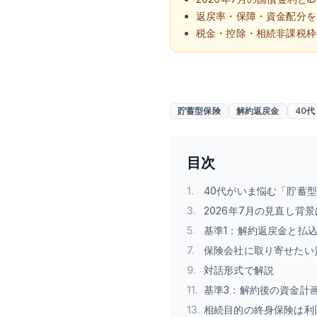
返戻率・保障・資金配分を
税金・控除・相続非課税枠
貯蓄型保険
解約返戻金
40代
目次
1
.
40代がいま悩む「貯蓄
3
.
2026年7月の見直し背
5
.
基準1：解約返戻金と払
7
.
保険会社に取り寄せたい
9
.
対話形式で解説
11
.
基準3：解約後の資金計
13
.
相続目的の終身保険は利