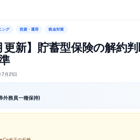
ニング
投資・運用
税金対策
7月更新】貯蓄型保険の解約判
準
年7月21日
証券外務員一種保持)
DeCo改正の反映