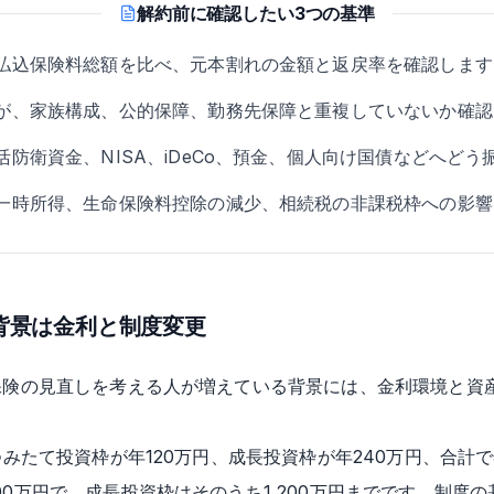
解約前に確認したい3つの基準
払込保険料総額を比べ、元本割れの金額と返戻率を確認します
が、家族構成、公的保障、勤務先保障と重複していないか確認
防衛資金、NISA、iDeCo、預金、個人向け国債などへど
一時所得、生命保険料控除の減少、相続税の非課税枠への影響
し背景は金利と制度変更
型保険の見直しを考える人が増えている背景には、金利環境と資
、つみたて投資枠が年120万円、成長投資枠が年240万円、合計
00万円で、成長投資枠はそのうち1,200万円までです。制度