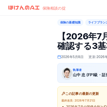
by Finatext
保険相談の掟
保険の基礎知識
ライフプラン
【2026年
確認する3基
2026年5月8日
更新:
2026
執筆者
山中 忠 (FP1級・
この記事の最新の更新
最終改良:
2026年7月21日
2026年7月の国債金利とi